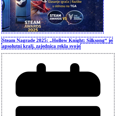
Steam Nagrade 2025: „Hollow Knight: Silksong“ je
apsolutni kralj, zajednica rekla svoje