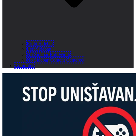
Right Sidebar
Left Sidebar
No Sidebar Full Width
No Sidebar Content Centered
Computer