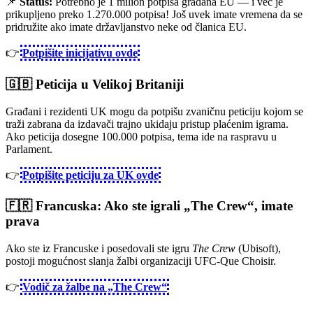
📌
Status:
Potrebno je 1 milion potpisa građana EU — i već je
prikupljeno preko 1.270.000 potpisa! Još uvek imate vremena da se
pridružite ako imate državljanstvo neke od članica EU.
👉
Potpišite inicijativu ovde
🇬🇧 Peticija u Velikoj Britaniji
Građani i rezidenti UK mogu da potpišu zvaničnu peticiju kojom se
traži zabrana da izdavači trajno ukidaju pristup plaćenim igrama.
Ako peticija dosegne 100.000 potpisa, tema ide na raspravu u
Parlament.
👉
Potpišite peticiju za UK ovde
🇫🇷 Francuska: Ako ste igrali „The Crew“, imate
prava
Ako ste iz Francuske i posedovali ste igru
The Crew
(Ubisoft),
postoji mogućnost slanja žalbi organizaciji UFC-Que Choisir.
👉
Vodič za žalbe na „The Crew“