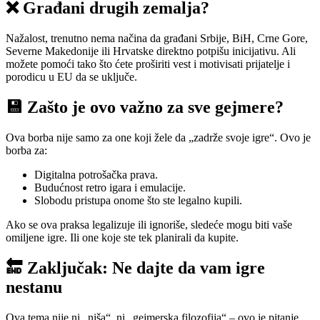
❌ Građani drugih zemalja?
Nažalost, trenutno nema načina da građani Srbije, BiH, Crne Gore,
Severne Makedonije ili Hrvatske direktno potpišu inicijativu. Ali
možete pomoći tako što ćete proširiti vest i motivisati prijatelje i
porodicu u EU da se uključe.
💾 Zašto je ovo važno za sve gejmere?
Ova borba nije samo za one koji žele da „zadrže svoje igre“. Ovo je
borba za:
Digitalna potrošačka prava.
Budućnost retro igara i emulacije.
Slobodu pristupa onome što ste legalno kupili.
Ako se ova praksa legalizuje ili ignoriše, sledeće mogu biti vaše
omiljene igre. Ili one koje ste tek planirali da kupite.
🔚 Zaključak: Ne dajte da vam igre
nestanu
Ova tema nije ni „niša“, ni „gejmerska filozofija“ – ovo je pitanje