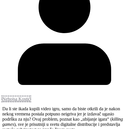
Nebojsa Kostić
Da li ste ikada kupili video igru, samo da biste otkrili da je nakon
nekog vremena postala potpuno neigriva jer je izdavač ugasio
podršku za nju? Ovaj problem, poznat kao „ubijanje igara“ (
killing
games
), sve je prisutniji u svetu digitalne distribucije i predstavlja