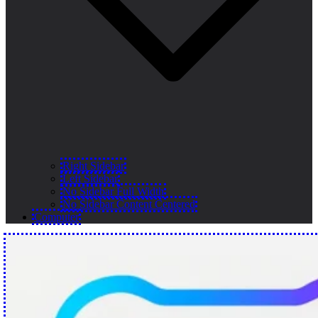
Right Sidebar
Left Sidebar
No Sidebar Full Width
No Sidebar Content Centered
Computer