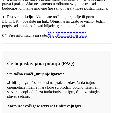
prava i prakse. Ako ne stanemo u odbranu svojih prava sada,
budućnost digitalne imovine (ne samo igara!) može postati mračna.
📣
Poziv na akciju:
Ako imate rodbinu, prijatelje ili poznanike u
EU ili UK – pošaljite im link. Objasnite im zašto je važno. Jedan
potpis sada može sačuvati hiljade igara u budućnosti.
👉 Više informacija na sajtu:
StopKillingGames.com
Često postavljana pitanja (FAQ)
Šta tačno znači „ubijanje igara“?
„Ubijanje igara“ se odnosi na praksu izdavača da trajno
onemoguće igranje igara koje su prodali, obično gašenjem
servera neophodnih za funkcionisanje igre, čak i za single-
player sadržaj.
Zašto izdavači gase servere i uništavaju igre?