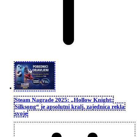
Steam Nagrade 2025: „Hollow Knight:
Silksong“ je apsolutni kralj, zajednica rekla
svoje