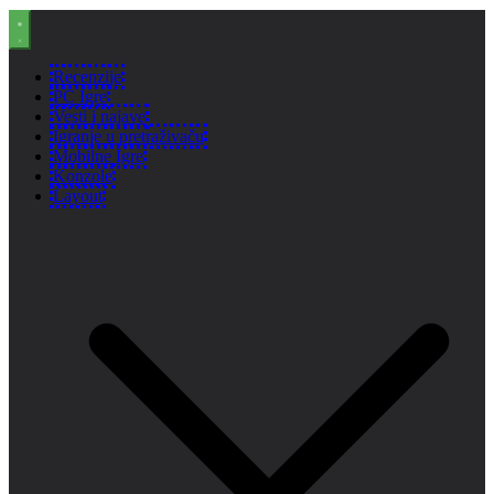
Recenzije
PC Igre
Vesti i najave
Igranje u pretraživaču
Mobilne Igre
Konzole
Layout