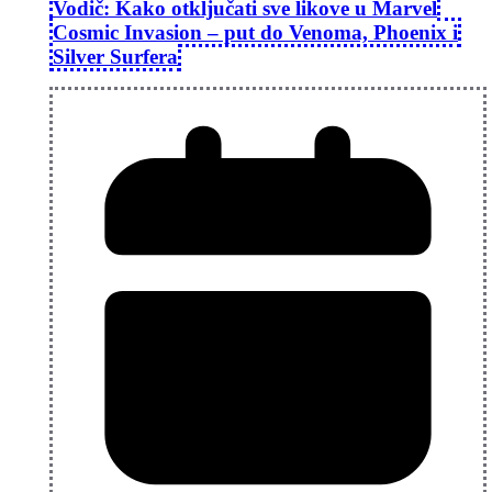
Vodič: Kako otključati sve likove u Marvel
Cosmic Invasion – put do Venoma, Phoenix i
Silver Surfera