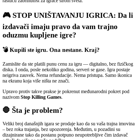
rastuću zabrinutost za igrače širom sveta.
🎮 STOP UNIŠTAVANJU IGRICA: Da li
izdavači imaju pravo da vam trajno
oduzmu kupljene igre?
💣 Kupili ste igru. Ona nestane. Kraj?
Zamislite da ste platili punu cenu za igru — digitalno, bez fizičkog
diska. I onda, posle nekoliko godina, serveri se gase. Igra postaje
neigriva zauvek. Nema refundacije. Nema pristupa. Samo ikonica
na ekranu koja više ništa ne znači.
Upravo protiv takve prakse je pokrenut međunarodni pokret pod
nazivom
Stop Killing Games
.
🛑 Šta je problem?
Veliki broj današnjih igara se prodaje kao da su vaša trajna imovina
– bez roka trajanja, bez upozorenja. Međutim, u pozadini su
dizajnirane tako da postanu potpuno neupotrebljive čim izdavač