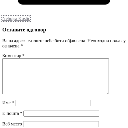
Nebojsa Kostić
Оставите одговор
Ваша адреса е-поште неће бити објављена.
Неопходна поља су
означена
*
Коментар
*
Име
*
Е-пошта
*
Веб место