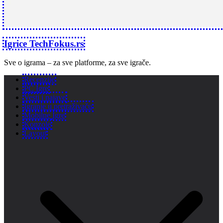
Igrice TechFokus.rs
Sve o igrama – za sve platforme, za sve igrače.
Recenzije
PC Igre
Vesti i najave
Igranje u pretraživaču
Mobilne Igre
Konzole
Layout