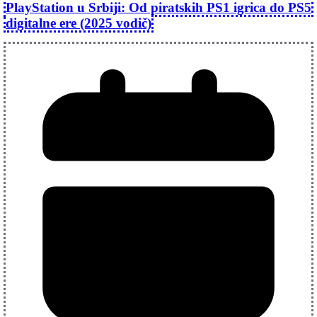
PlayStation u Srbiji: Od piratskih PS1 igrica do PS5
digitalne ere (2025 vodič)