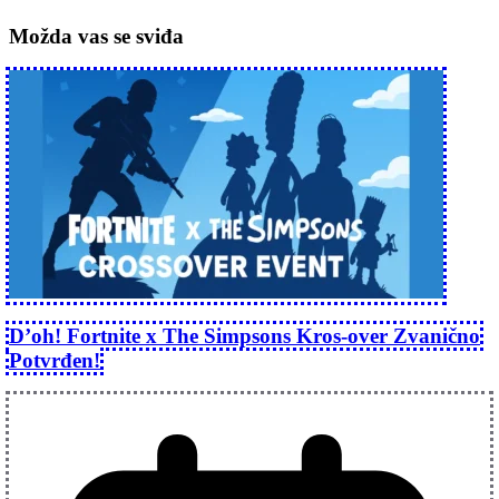
Možda vas se sviđa
D’oh! Fortnite x The Simpsons Kros-over Zvanično
Potvrđen!