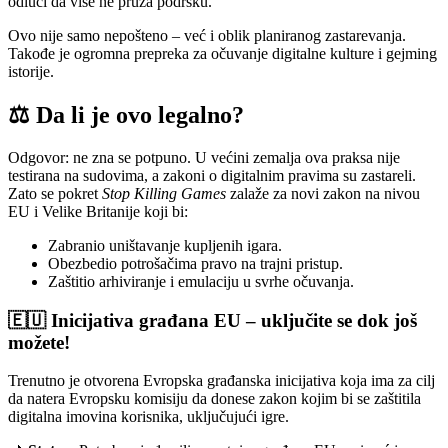
odluči da više ne pruža podršku.
Ovo nije samo nepošteno – već i oblik planiranog zastarevanja.
Takođe je ogromna prepreka za očuvanje digitalne kulture i gejming
istorije.
⚖️ Da li je ovo legalno?
Odgovor: ne zna se potpuno. U većini zemalja ova praksa nije
testirana na sudovima, a zakoni o digitalnim pravima su zastareli.
Zato se pokret
Stop Killing Games
zalaže za novi zakon na nivou
EU i Velike Britanije koji bi:
Zabranio uništavanje kupljenih igara.
Obezbedio potrošačima pravo na trajni pristup.
Zaštitio arhiviranje i emulaciju u svrhe očuvanja.
🇪🇺 Inicijativa građana EU – uključite se dok još
možete!
Trenutno je otvorena Evropska građanska inicijativa koja ima za cilj
da natera Evropsku komisiju da donese zakon kojim bi se zaštitila
digitalna imovina korisnika, uključujući igre.