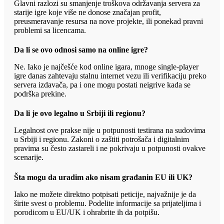
Glavni razlozi su smanjenje troškova održavanja servera za
starije igre koje više ne donose značajan profit,
preusmeravanje resursa na nove projekte, ili ponekad pravni
problemi sa licencama.
Da li se ovo odnosi samo na online igre?
Ne. Iako je najčešće kod online igara, mnoge single-player
igre danas zahtevaju stalnu internet vezu ili verifikaciju preko
servera izdavača, pa i one mogu postati neigrive kada se
podrška prekine.
Da li je ovo legalno u Srbiji ili regionu?
Legalnost ove prakse nije u potpunosti testirana na sudovima
u Srbiji i regionu. Zakoni o zaštiti potrošača i digitalnim
pravima su često zastareli i ne pokrivaju u potpunosti ovakve
scenarije.
Šta mogu da uradim ako nisam građanin EU ili UK?
Iako ne možete direktno potpisati peticije, najvažnije je da
širite svest o problemu. Podelite informacije sa prijateljima i
porodicom u EU/UK i ohrabrite ih da potpišu.